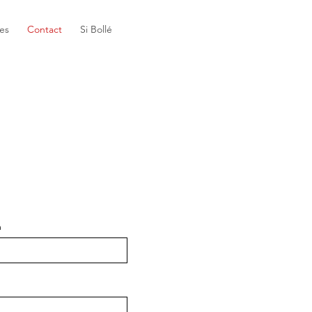
es
Contact
Si Bollé
m