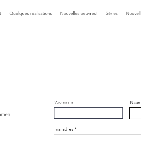
t
Quelques réalisations
Nouvelles oeuvres!
Séries
Nouvell
Naa
Voornaam
ummen
mailadres