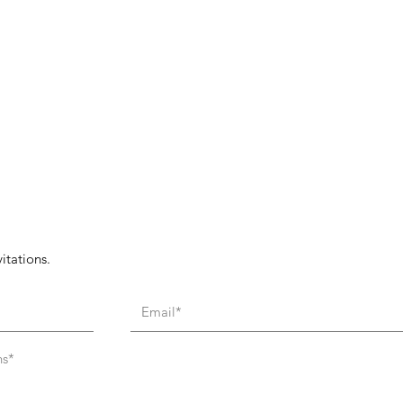
itations.
ns*