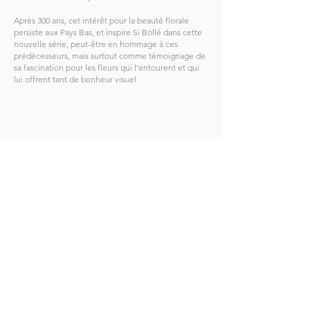
Après 300 ans, cet intérêt pour la beauté florale
persiste aux Pays Bas, et inspire Si Bollé dans cette
nouvelle série, peut-être en hommage à ces
prédécesseurs, mais surtout comme témoignage de
sa fascination pour les fleurs qui l’entourent et qui
lui offrent tant de bonheur visuel.
Retour au début
Inscrivez-vous pour recevoir mes invitations.