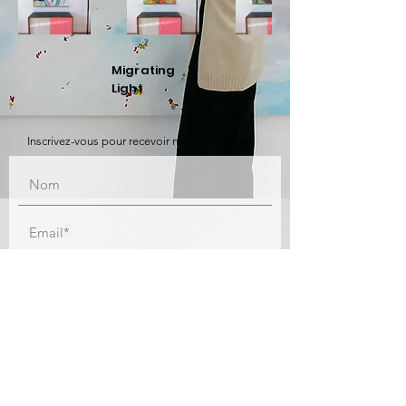
Migrating
Light
Inscrivez-vous pour recevoir mes invitations.
J'accepte les termes et conditions*
Souscrire
*J’accepte que Si Bollé m’envoie des informations à propos de ses
expositions et de l’actualité et qu’elle sauvegarde mes données