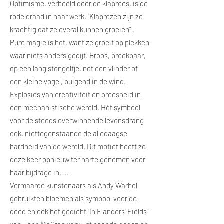
Optimisme, verbeeld door de klaproos, is de
rode draad in haar werk. “Klaprozen zijn zo
krachtig dat ze overal kunnen groeien” .
Pure magie is het, want ze groeit op plekken
waar niets anders gedijt. Broos, breekbaar,
op een lang stengeltje, net een vlinder of
een kleine vogel, buigend in de wind.
Explosies van creativiteit en broosheid in
een mechanistische wereld. Hét symbool
voor de steeds overwinnende levensdrang
ook, niettegenstaande de alledaagse
hardheid van de wereld. Dit motief heeft ze
deze keer opnieuw ter harte genomen voor
haar bijdrage in…..
Vermaarde kunstenaars als Andy Warhol
gebruikten bloemen als symbool voor de
dood en ook het gedicht “In Flanders’ Fields”