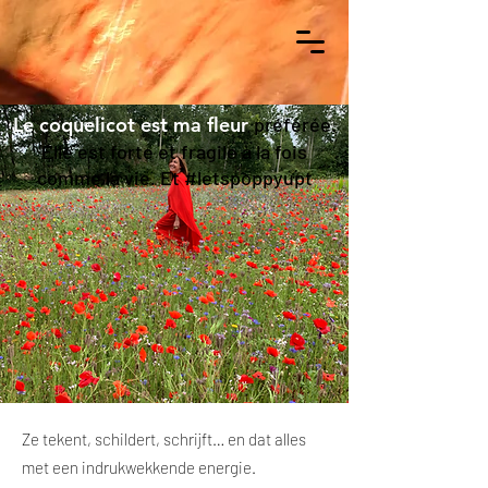
Le coquelicot est ma fleur
préférée.
Elle est forte et fragile à la fois
comme la vie. Et #letspoppyupt
Ze tekent, schildert, schrijft… en dat alles
met een indrukwekkende energie.