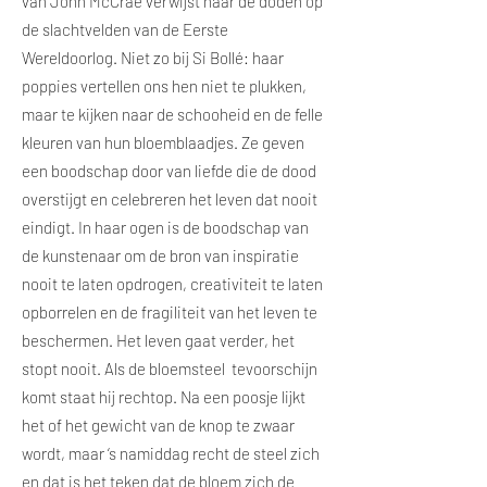
van John McCrae verwijst naar de doden op
de slachtvelden van de Eerste
Wereldoorlog. Niet zo bij Si Bollé: haar
poppies vertellen ons hen niet te plukken,
maar te kijken naar de schooheid en de felle
kleuren van hun bloemblaadjes. Ze geven
een boodschap door van liefde die de dood
overstijgt en celebreren het leven dat nooit
eindigt. In haar ogen is de boodschap van
de kunstenaar om de bron van inspiratie
nooit te laten opdrogen, creativiteit te laten
opborrelen en de fragiliteit van het leven te
beschermen. Het leven gaat verder, het
stopt nooit. Als de bloemsteel tevoorschijn
komt staat hij rechtop. Na een poosje lijkt
het of het gewicht van de knop te zwaar
wordt, maar ‘s namiddag recht de steel zich
en dat is het teken dat de bloem zich de