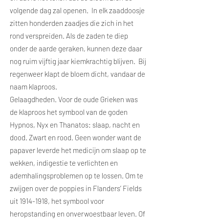
volgende dag zal openen. In elk zaaddoosje
zitten honderden zaadjes die zich in het
rond verspreiden. Als de zaden te diep
onder de aarde geraken, kunnen deze daar
nog ruim vijftig jaar kiemkrachtig blijven. Bij
regenweer klapt de bloem dicht, vandaar de
naam klaproos.
Gelaagdheden. Voor de oude Grieken was
de klaproos het symbool van de goden
Hypnos, Nyx en Thanatos: slaap, nacht en
dood. Zwart en rood. Geen wonder want de
papaver leverde het medicijn om slaap op te
wekken, indigestie te verlichten en
ademhalingsproblemen op te lossen. Om te
zwijgen over de poppies in Flanders’ Fields
uit
1914-1918
, het symbool voor
heropstanding en onverwoestbaar leven. Of