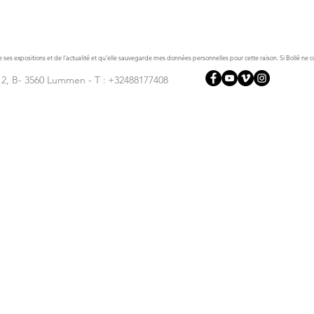
 ses expositions et de l’actualité et qu’elle sauvegarde mes données personnelles pour cette raison. Si Bollé n
 2, B- 3560 Lummen - T :
+32488177408