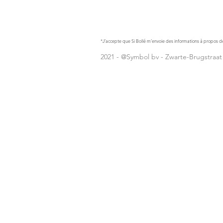
*J’accepte que Si Bollé m’envoie des informations à propos de
2021 - @Symbol bv - Zwarte-Brugstraat