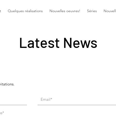
t
Quelques réalisations
Nouvelles oeuvres!
Séries
Nouvell
Latest News
itations.
ns*